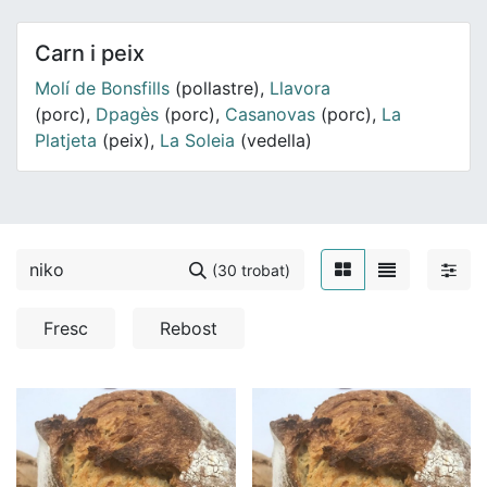
Carn i peix
Molí de Bonsfills
(pollastre),
Llavora
(porc),
Dpagès
(porc),
Casanovas
(porc),
La
Platjeta
(peix),
La Soleia
(vedella)
(30 trobat)
Fresc
Rebost