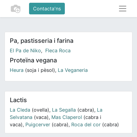
Contacta'ns
Pa, pastisseria i farina
El Pa de Niko
,
Fleca Roca
Proteïna vegana
Heura
(soja i pèsol),
La Veganeria
Lactis
La Cleda
(ovella),
La Segalla
(cabra),
La
Selvatana
(vaca),
Mas Claperol
(cabra i
vaca),
Puigcerver
(cabra),
Roca del cor
(cabra)