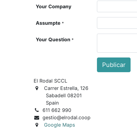
Your Company
Assumpte
*
Your Question
*
Publicar
El Rodal SCCL
Carrer Estrella, 126
Sabadell 08201
Spain
611 662 990
gestio@elrodal.coop
Google Maps