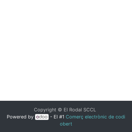
Copyright ©
El Rodal SCCL
Powered by
- El #1
Comerç electrònic de codi
obert