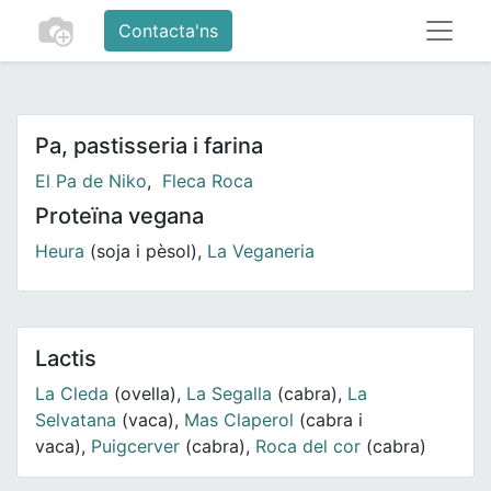
Contacta'ns
Pa, pastisseria i farina
El Pa de Niko
,
Fleca Roca
Proteïna vegana
Heura
(soja i pèsol),
La Veganeria
Lactis
La Cleda
(ovella),
La Segalla
(cabra),
La
Selvatana
(vaca),
Mas Claperol
(cabra i
vaca),
Puigcerver
(cabra),
Roca del cor
(cabra)