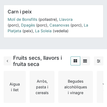
Carn i peix
Molí de Bonsfills
(pollastre),
Llavora
(porc),
Dpagès
(porc),
Casanovas
(porc),
La
Platjeta
(peix),
La Soleia
(vedella)
Fruits secs, llavors i
fruita seca
B
Arròs,
Begudes
Aigua
ve
pasta i
alcohòliques
i llet
cr
cereals
i vinagre