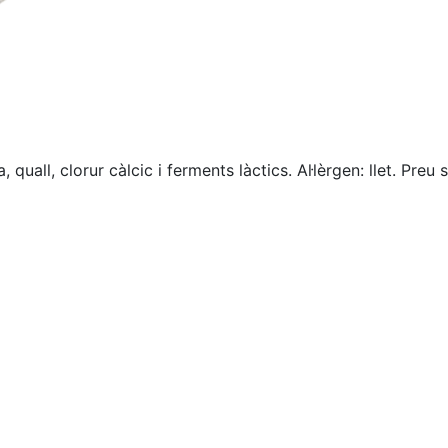
a, quall, clorur càlcic i ferments làctics. Al·lèrgen: llet. P