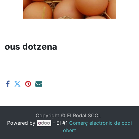
ous dotzena
Copyright ©
El Rodal SCCL
Powered by
- El #1
Comerç electrònic de codi
obert