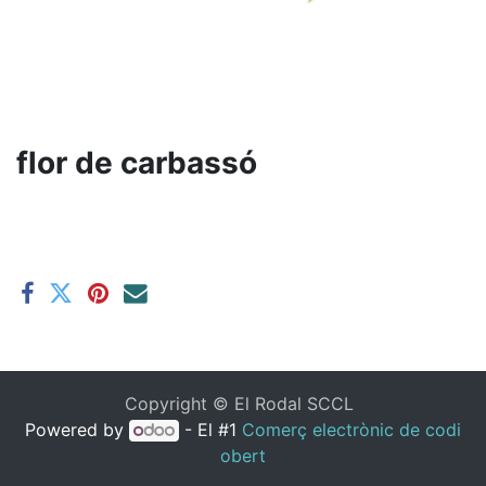
flor de carbassó
Copyright ©
El Rodal SCCL
Powered by
- El #1
Comerç electrònic de codi
obert