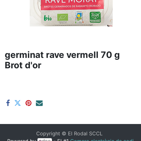
germinat rave vermell 70 g
Brot d'or
Copyright ©
El Rodal SCCL
Powered by
- El #1
Comerç electrònic de codi