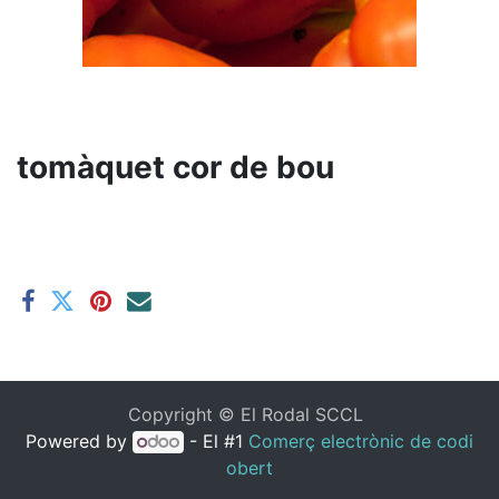
tomàquet cor de bou
Copyright ©
El Rodal SCCL
Powered by
- El #1
Comerç electrònic de codi
obert