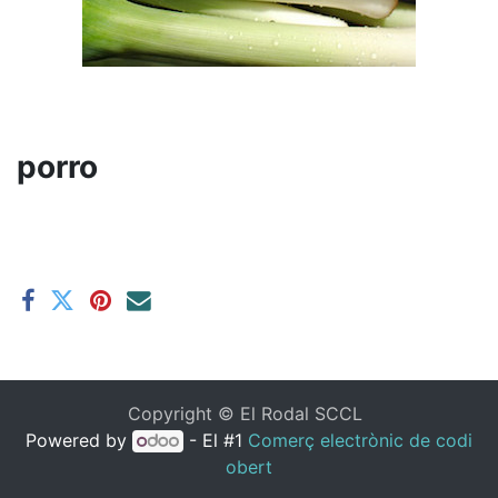
porro
Copyright ©
El Rodal SCCL
Powered by
- El #1
Comerç electrònic de codi
obert