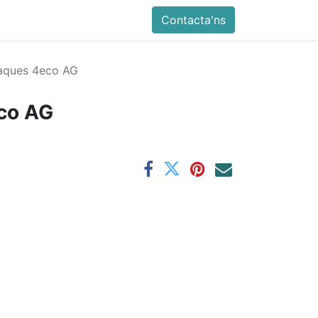
Contacta'ns
taques 4eco AG
eco AG