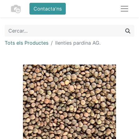
Contacta'ns
Tots els Productes
llenties pardina AG.