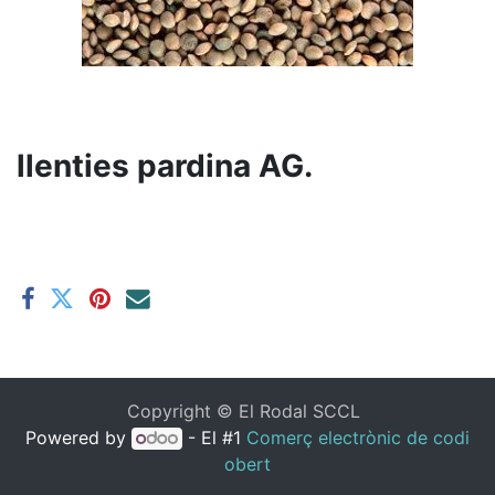
llenties pardina AG.
Copyright ©
El Rodal SCCL
Powered by
- El #1
Comerç electrònic de codi
obert