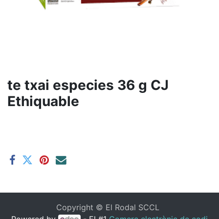
te txai especies 36 g CJ
Ethiquable
Copyright ©
El Rodal SCCL
Powered by
- El #1
Comerç electrònic de codi