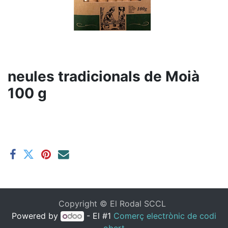
neules tradicionals de Moià
100 g
Copyright ©
El Rodal SCCL
Powered by
- El #1
Comerç electrònic de codi
obert