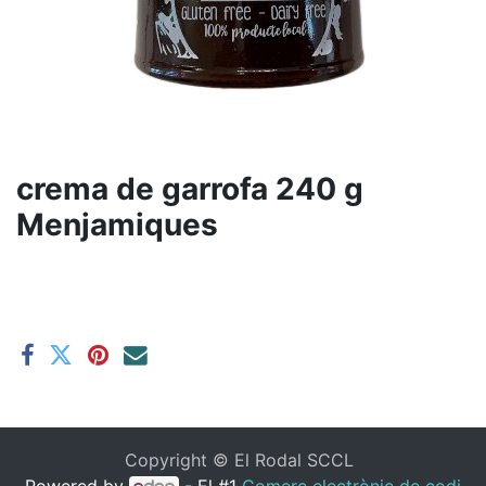
crema de garrofa 240 g
Menjamiques
Copyright ©
El Rodal SCCL
Powered by
- El #1
Comerç electrònic de codi