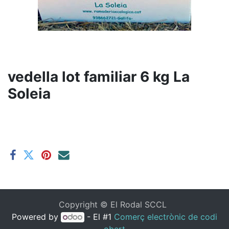
vedella lot familiar 6 kg La
Soleia
Copyright ©
El Rodal SCCL
Powered by
- El #1
Comerç electrònic de codi
obert