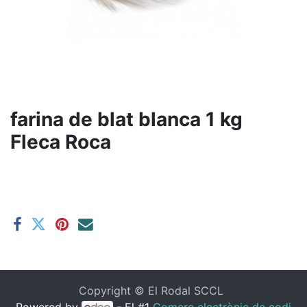
farina de blat blanca 1 kg
Fleca Roca
Copyright ©
El Rodal SCCL
Powered by
- El #1
Comerç electrònic de codi