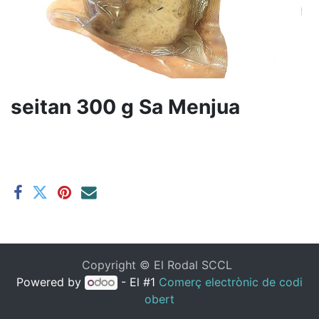
seitan 300 g Sa Menjua
Copyright ©
El Rodal SCCL
Powered by
- El #1
Comerç electrònic de codi
obert