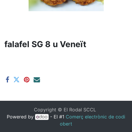
falafel SG 8 u Veneït
Copyright ©
El Rodal SCCL
Powered by
- El #1
Comerç electrònic de codi
obert