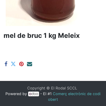
mel de bruc 1 kg Meleix
Copyright ©
El Rodal SCCL
Powered by
- El #1
Comerç electrònic de codi
obert