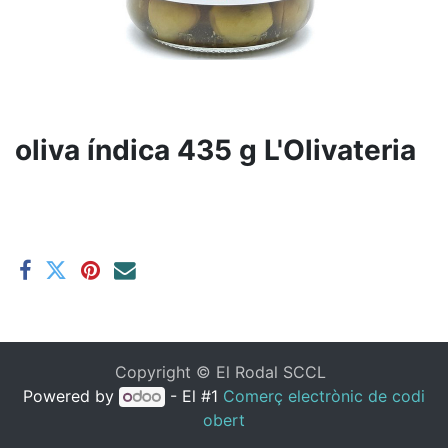
oliva índica 435 g L'Olivateria
Copyright ©
El Rodal SCCL
Powered by
- El #1
Comerç electrònic de codi
obert