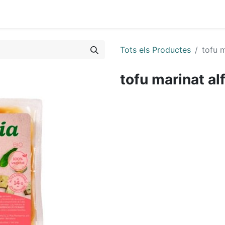
0
Tots els Productes
tofu 
tofu marinat al