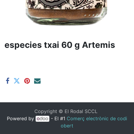
especies txai 60 g Artemis
Copyright ©
El Rodal SCCL
Powered by
- El #1
Comerç electrònic de codi
obert