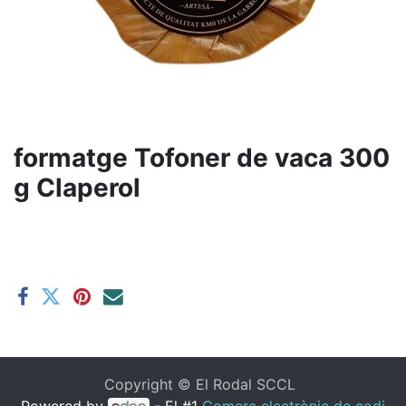
formatge Tofoner de vaca 300
g Claperol
Copyright ©
El Rodal SCCL
Powered by
- El #1
Comerç electrònic de codi