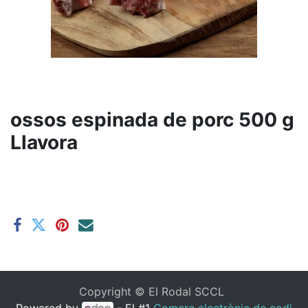
ossos espinada de porc 500 g
Llavora
Copyright ©
El Rodal SCCL
Powered by
- El #1
Comerç electrònic de codi