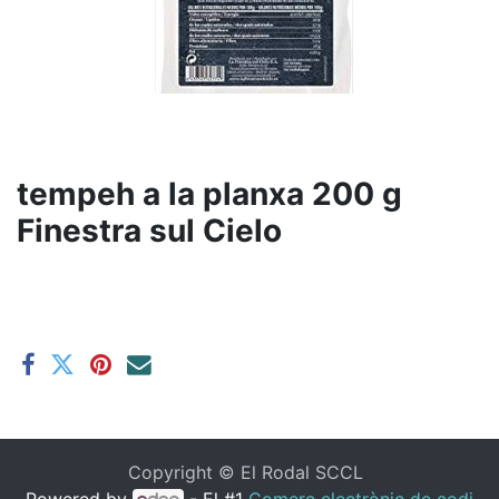
tempeh a la planxa 200 g
Finestra sul Cielo
Copyright ©
El Rodal SCCL
Powered by
- El #1
Comerç electrònic de codi