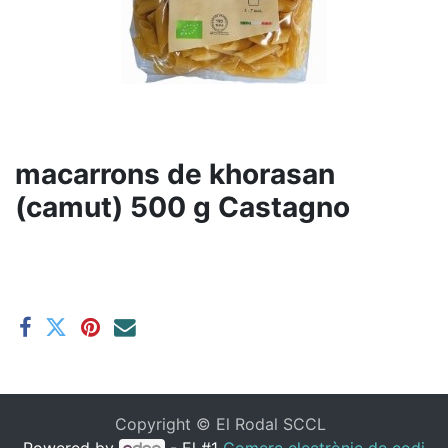
macarrons de khorasan
(camut) 500 g Castagno
Copyright ©
El Rodal SCCL
Powered by
- El #1
Comerç electrònic de codi