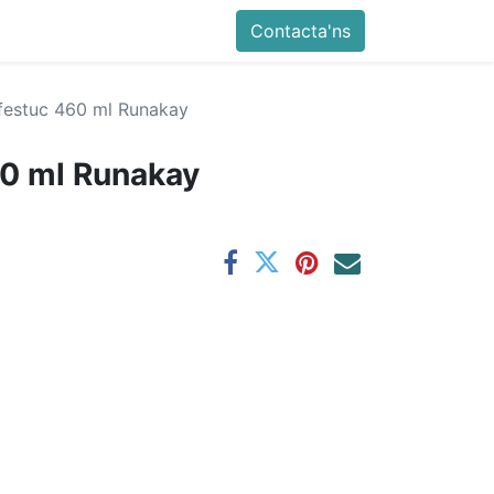
Contacta'ns
 festuc 460 ml Runakay
60 ml Runakay