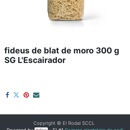
fideus de blat de moro 300 g
SG L'Escairador
Copyright ©
El Rodal SCCL
Powered by
- El #1
Comerç electrònic de codi