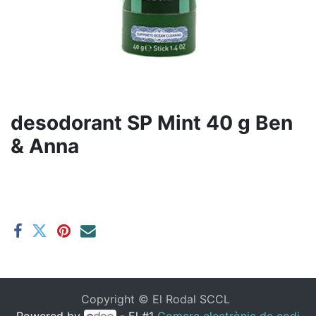
desodorant SP Mint 40 g Ben
& Anna
Copyright ©
El Rodal SCCL
Powered by
- El #1
Comerç electrònic de codi