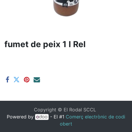
fumet de peix 1 l Rel
Copyright ©
El Rodal SCCL
Powered by
- El #1
Comerç electrònic de codi
obert