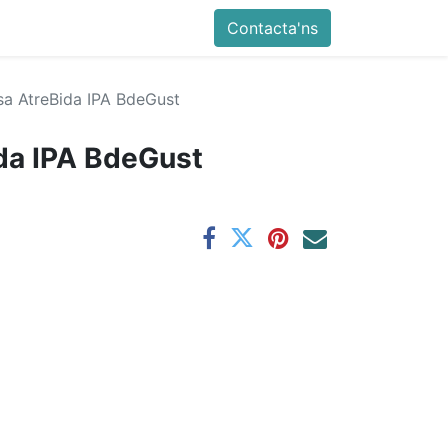
Contacta'ns
sa AtreBida IPA BdeGust
da IPA BdeGust