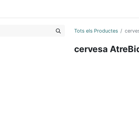
0
Tots els Productes
cerve
cervesa AtreBi