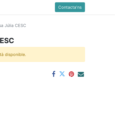
Contacta'ns
sa Júlia CESC
CESC
tà disponible.