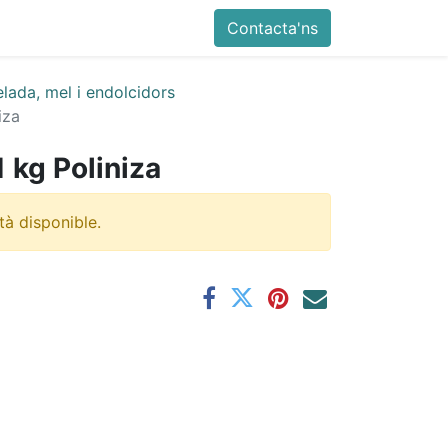
Contacta'ns
lada, mel i endolcidors
iza
1 kg Poliniza
tà disponible.